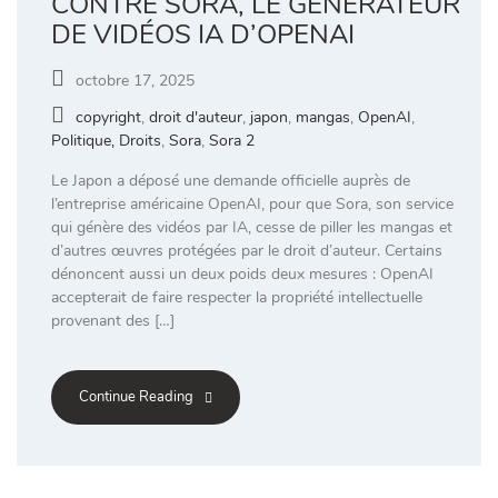
CONTRE SORA, LE GÉNÉRATEUR
DE VIDÉOS IA D’OPENAI
octobre 17, 2025
copyright
,
droit d'auteur
,
japon
,
mangas
,
OpenAI
,
Politique, Droits
,
Sora
,
Sora 2
Le Japon a déposé une demande officielle auprès de
l’entreprise américaine OpenAI, pour que Sora, son service
qui génère des vidéos par IA, cesse de piller les mangas et
d’autres œuvres protégées par le droit d’auteur. Certains
dénoncent aussi un deux poids deux mesures : OpenAI
accepterait de faire respecter la propriété intellectuelle
provenant des […]
Continue Reading