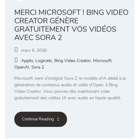
MERCI MICROSOFT ! BING VIDEO
CREATOR GÉNÈRE
GRATUITEMENT VOS VIDÉOS
AVEC SORA 2
mars 6, 2026
Applis, Logiciels
,
Bing Video Creator
,
Microsoft
,
OpenAI
,
Sora 2
Microsoft vient d’intégrer Sora 2, le modèle d’IA dédié à la
génération de contenus audio et vidéo d’Open, à Bing
Video Creator. Vous pouvez dès maintenant créer
gratuitement des vidéos IA avec audio en haute qualité.
Continue Reading