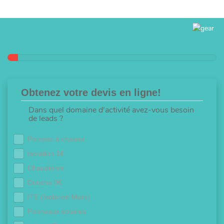
Obtenez votre devis en ligne!
Dans quel domaine d'activité avez-vous besoin
de leads ?
Pompes à chaleur
Isolation 1€
Chaudières
Douche 0€
ITE (Isolation Murs)
Panneaux solaires