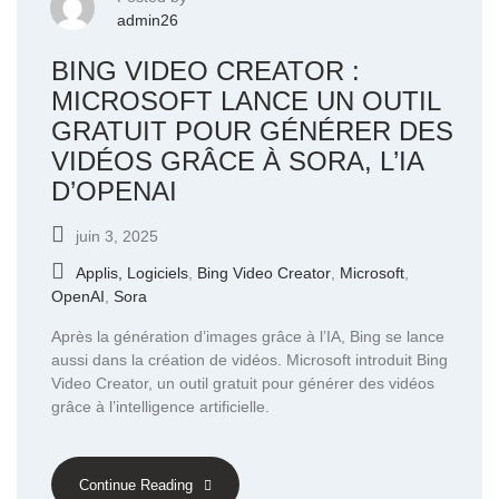
admin26
BING VIDEO CREATOR :
MICROSOFT LANCE UN OUTIL
GRATUIT POUR GÉNÉRER DES
VIDÉOS GRÂCE À SORA, L’IA
D’OPENAI
juin 3, 2025
Applis, Logiciels
,
Bing Video Creator
,
Microsoft
,
OpenAI
,
Sora
Après la génération d’images grâce à l’IA, Bing se lance
aussi dans la création de vidéos. Microsoft introduit Bing
Video Creator, un outil gratuit pour générer des vidéos
grâce à l’intelligence artificielle.
Continue Reading