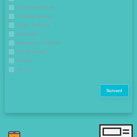
ITE (Isolation Murs)
Panneaux solaires
Volets / Fenêtres
Rénovation
Assurances / Mutuelles
CPF (Formation)
Finance
Autres
Suivant