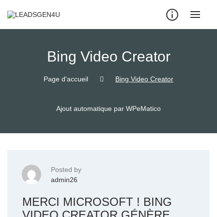
Skip
to
content
Bing Video Creator
Page d'accueil
Bing Video Creator
Ajout automatique par WPeMatico
Posted by
admin26
MERCI MICROSOFT ! BING
VIDEO CREATOR GÉNÈRE