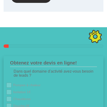
Obtenez votre devis en ligne!
Dans quel domaine d'activité avez-vous besoin
de leads ?
Pompes à chaleur
Isolation 1€
Chaudières
Douche 0€