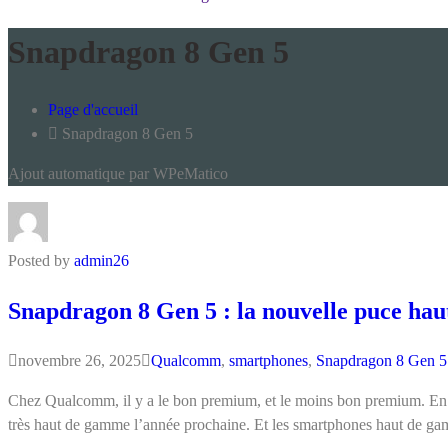
Snapdragon 8 Gen 5
Page d'accueil
Snapdragon 8 Gen 5
Ajout automatique par WPeMatico
Posted by
admin26
Snapdragon 8 Gen 5 : la nouvelle puce ha
novembre 26, 2025
Qualcomm
,
smartphones
,
Snapdragon 8 Gen 5
Chez Qualcomm, il y a le bon premium, et le moins bon premium. En se
très haut de gamme l’année prochaine. Et les smartphones haut de g