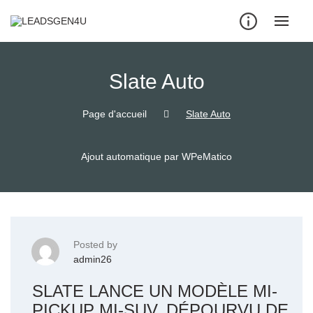
Skip
to
content
Slate Auto
Page d'accueil
Slate Auto
Ajout automatique par WPeMatico
Posted by
admin26
SLATE LANCE UN MODÈLE MI-
PICKUP MI-SUV, DÉPOURVU DE