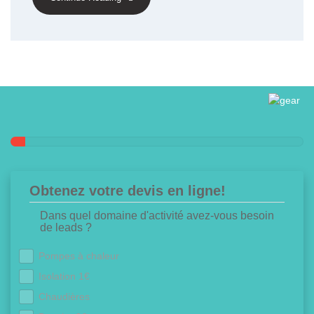
Obtenez votre devis en ligne!
Dans quel domaine d'activité avez-vous besoin
de leads ?
Pompes à chaleur
Isolation 1€
Chaudières