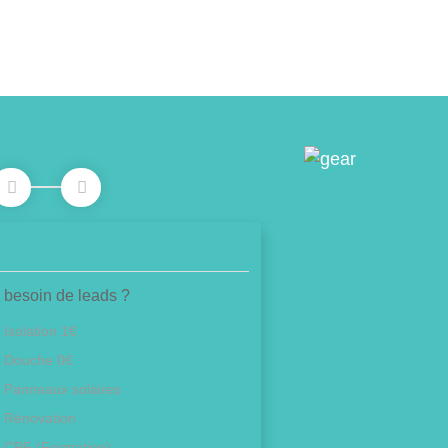
 besoin de leads ?
Isolation 1€
Douche 0€
Panneaux solaires
Rénovation
CPF (Formation)