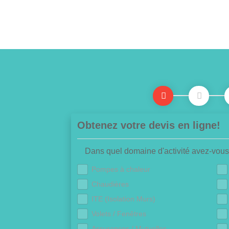
Obtenez votre devis en ligne!
Dans quel domaine d'activité avez-vous
Pompes à chaleur
Chaudières
ITE (Isolation Murs)
Volets / Fenêtres
Assurances / Mutuelles