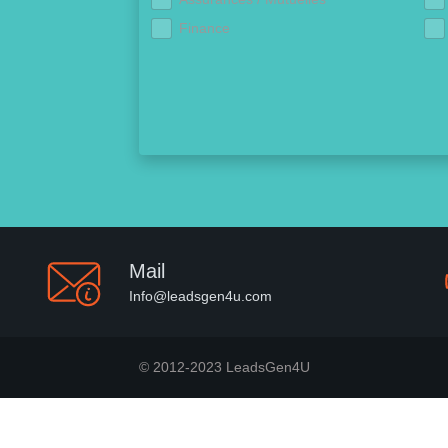
Finance
Mail
Info@leadsgen4u.com
© 2012-2023 LeadsGen4U