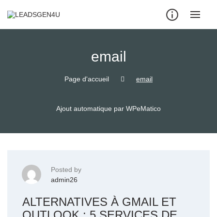
Skip
to
content
email
Page d'accueil
email
Ajout automatique par WPeMatico
Posted by
admin26
ALTERNATIVES À GMAIL ET
OUTLOOK : 5 SERVICES DE