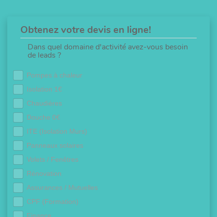
Obtenez votre devis en ligne!
Dans quel domaine d'activité avez-vous besoin
de leads ?
Pompes à chaleur
Isolation 1€
Chaudières
Douche 0€
ITE (Isolation Murs)
Panneaux solaires
Volets / Fenêtres
Rénovation
Assurances / Mutuelles
CPF (Formation)
Finance