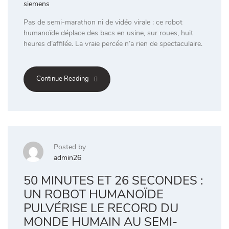
siemens
Pas de semi-marathon ni de vidéo virale : ce robot
humanoïde déplace des bacs en usine, sur roues, huit
heures d’affilée. La vraie percée n’a rien de spectaculaire.
Continue Reading
Posted by
admin26
50 MINUTES ET 26 SECONDES :
UN ROBOT HUMANOÏDE
PULVÉRISE LE RECORD DU
MONDE HUMAIN AU SEMI-