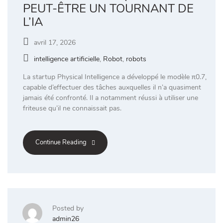
PEUT-ÊTRE UN TOURNANT DE
L’IA
avril 17, 2026
intelligence artificielle
,
Robot
,
robots
La startup Physical Intelligence a développé le modèle π0.7,
capable d’effectuer des tâches auxquelles il n’a quasiment
jamais été confronté. Il a notamment réussi à utiliser une
friteuse qu’il ne connaissait pas.
Continue Reading
Posted by
admin26