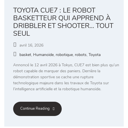
TOYOTA CUE7 : LE ROBOT
BASKETTEUR QUI APPREND À
DRIBBLER ET SHOOTER… TOUT
SEUL
avril 16, 2026
basket
,
Humanoïde
,
robotique
,
robots
,
Toyota
Annoncé le 12 avril 2026 à Tokyo, CUE7 est bien plus qu’un
robot capable de marquer des paniers. Derrière la
démonstration sportive se cache une rupture
technologique majeure dans les travaux de Toyota sur
l’intelligence artificielle et la robotique humanoïde.
Continue Reading