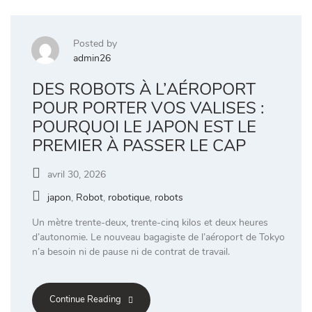
Posted by
admin26
DES ROBOTS À L’AÉROPORT
POUR PORTER VOS VALISES :
POURQUOI LE JAPON EST LE
PREMIER À PASSER LE CAP
avril 30, 2026
japon
,
Robot
,
robotique
,
robots
Un mètre trente-deux, trente-cinq kilos et deux heures
d’autonomie. Le nouveau bagagiste de l’aéroport de Tokyo
n’a besoin ni de pause ni de contrat de travail.
Continue Reading