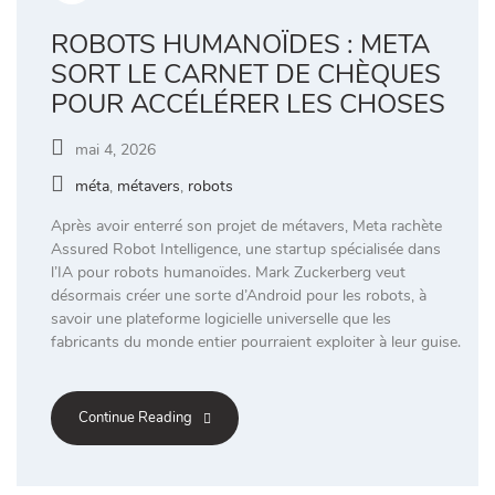
ROBOTS HUMANOÏDES : META
SORT LE CARNET DE CHÈQUES
POUR ACCÉLÉRER LES CHOSES
mai 4, 2026
méta
,
métavers
,
robots
Après avoir enterré son projet de métavers, Meta rachète
Assured Robot Intelligence, une startup spécialisée dans
l’IA pour robots humanoïdes. Mark Zuckerberg veut
désormais créer une sorte d’Android pour les robots, à
savoir une plateforme logicielle universelle que les
fabricants du monde entier pourraient exploiter à leur guise.
Continue Reading