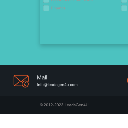
Finance
Mail
Info@leadsgen4u.com
© 2012-2023 LeadsGen4U