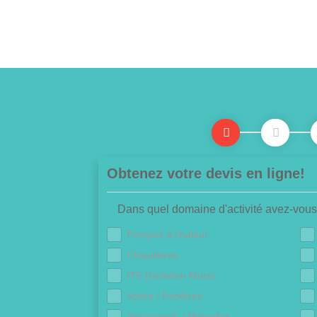
Obtenez votre devis en ligne!
Dans quel domaine d'activité avez-vous
Pompes à chaleur
Chaudières
ITE (Isolation Murs)
Volets / Fenêtres
Assurances / Mutuelles