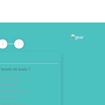
 besoin de leads ?
Isolation 1€
Douche 0€
Panneaux solaires
Rénovation
CPF (Formation)