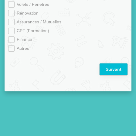
Volets / Fenêtres
Rénovation
Assurances / Mutuelles
CPF (Formation)
Finance
Autres
Suivant