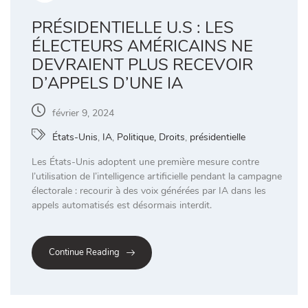
PRÉSIDENTIELLE U.S : LES
ÉLECTEURS AMÉRICAINS NE
DEVRAIENT PLUS RECEVOIR
D’APPELS D’UNE IA
février 9, 2024
États-Unis
,
IA
,
Politique, Droits
,
présidentielle
Les États-Unis adoptent une première mesure contre
l’utilisation de l’intelligence artificielle pendant la campagne
électorale : recourir à des voix générées par IA dans les
appels automatisés est désormais interdit.
Continue Reading