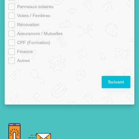
Panneaux solaires
Volets / Fenêtres
Rénovation
Assurances / Mutuelles
CPF (Formation)
Finance
Autres
Suivant