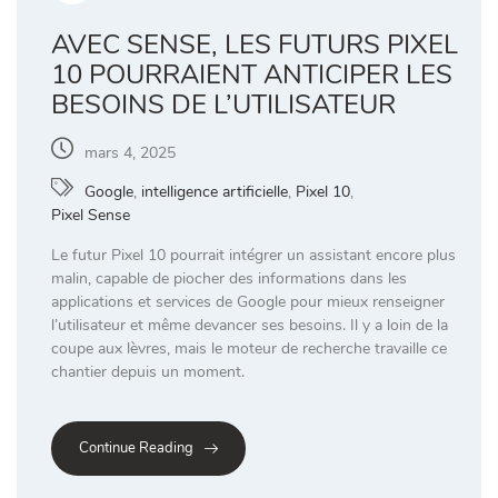
AVEC SENSE, LES FUTURS PIXEL
10 POURRAIENT ANTICIPER LES
BESOINS DE L’UTILISATEUR
mars 4, 2025
Google
,
intelligence artificielle
,
Pixel 10
,
Pixel Sense
Le futur Pixel 10 pourrait intégrer un assistant encore plus
malin, capable de piocher des informations dans les
applications et services de Google pour mieux renseigner
l’utilisateur et même devancer ses besoins. Il y a loin de la
coupe aux lèvres, mais le moteur de recherche travaille ce
chantier depuis un moment.
Continue Reading