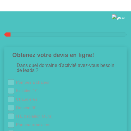
Obtenez votre devis en ligne!
Dans quel domaine d'activité avez-vous besoin
de leads ?
Pompes à chaleur
Isolation 1€
Chaudières
Douche 0€
ITE (Isolation Murs)
Panneaux solaires