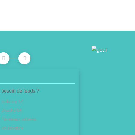
 besoin de leads ?
Isolation 1€
Douche 0€
Panneaux solaires
Rénovation