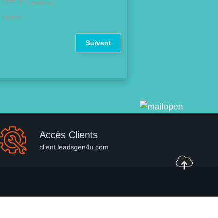
CPF (Formation)
Autres
Suivant
Accès Clients
client.leadsgen4u.com