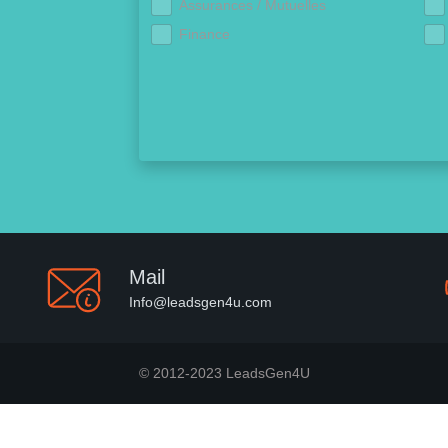
Assurances / Mutuelles
Finance
Mail
Info@leadsgen4u.com
© 2012-2023 LeadsGen4U