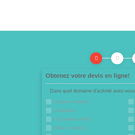
Obtenez votre devis en ligne!
Dans quel domaine d'activité avez-vous
Pompes à chaleur
Chaudières
ITE (Isolation Murs)
Volets / Fenêtres