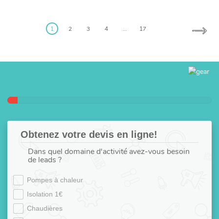
Posts
pagination
1
2
3
4
…
17
Obtenez votre devis en ligne!
Dans quel domaine d'activité avez-vous besoin
de leads ?
Pompes à chaleur
Isolation 1€
Chaudières