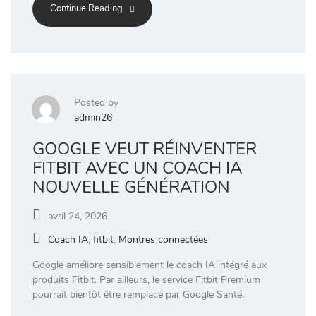
Continue Reading
Posted by
admin26
GOOGLE VEUT RÉINVENTER
FITBIT AVEC UN COACH IA
NOUVELLE GÉNÉRATION
avril 24, 2026
Coach IA
,
fitbit
,
Montres connectées
Google améliore sensiblement le coach IA intégré aux
produits Fitbit. Par ailleurs, le service Fitbit Premium
pourrait bientôt être remplacé par Google Santé.