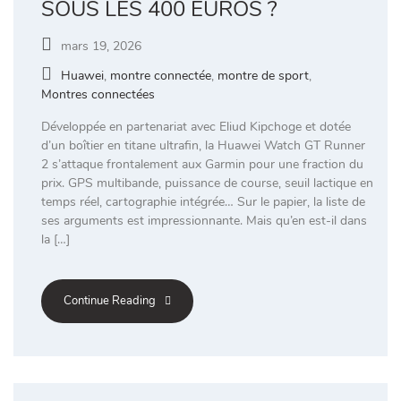
SOUS LES 400 EUROS ?
mars 19, 2026
Huawei
,
montre connectée
,
montre de sport
,
Montres connectées
Développée en partenariat avec Eliud Kipchoge et dotée
d’un boîtier en titane ultrafin, la Huawei Watch GT Runner
2 s’attaque frontalement aux Garmin pour une fraction du
prix. GPS multibande, puissance de course, seuil lactique en
temps réel, cartographie intégrée… Sur le papier, la liste de
ses arguments est impressionnante. Mais qu’en est-il dans
la […]
Continue Reading