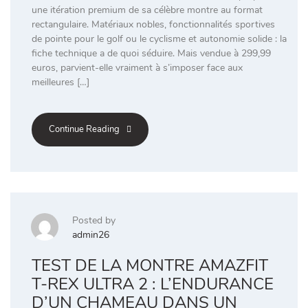
une itération premium de sa célèbre montre au format
rectangulaire. Matériaux nobles, fonctionnalités sportives
de pointe pour le golf ou le cyclisme et autonomie solide : la
fiche technique a de quoi séduire. Mais vendue à 299,99
euros, parvient-elle vraiment à s’imposer face aux
meilleures […]
Continue Reading
Posted by
admin26
TEST DE LA MONTRE AMAZFIT
T-REX ULTRA 2 : L’ENDURANCE
D’UN CHAMEAU DANS UN