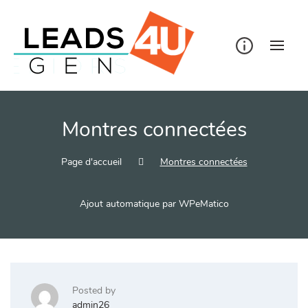
Skip
to
content
Montres connectées
Page d'accueil
Montres connectées
Ajout automatique par WPeMatico
Posted by
admin26