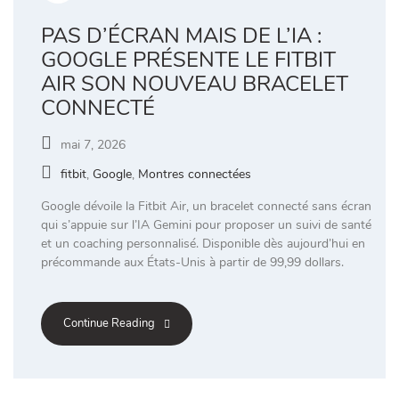
PAS D’ÉCRAN MAIS DE L’IA :
GOOGLE PRÉSENTE LE FITBIT
AIR SON NOUVEAU BRACELET
CONNECTÉ
mai 7, 2026
fitbit
,
Google
,
Montres connectées
Google dévoile la Fitbit Air, un bracelet connecté sans écran
qui s’appuie sur l’IA Gemini pour proposer un suivi de santé
et un coaching personnalisé. Disponible dès aujourd’hui en
précommande aux États-Unis à partir de 99,99 dollars.
Continue Reading