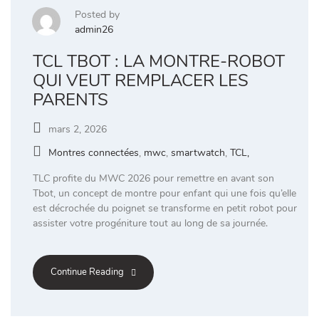
Posted by
admin26
TCL TBOT : LA MONTRE-ROBOT
QUI VEUT REMPLACER LES
PARENTS
mars 2, 2026
Montres connectées
,
mwc
,
smartwatch
,
TCL,
TLC profite du MWC 2026 pour remettre en avant son
Tbot, un concept de montre pour enfant qui une fois qu’elle
est décrochée du poignet se transforme en petit robot pour
assister votre progéniture tout au long de sa journée.
Continue Reading