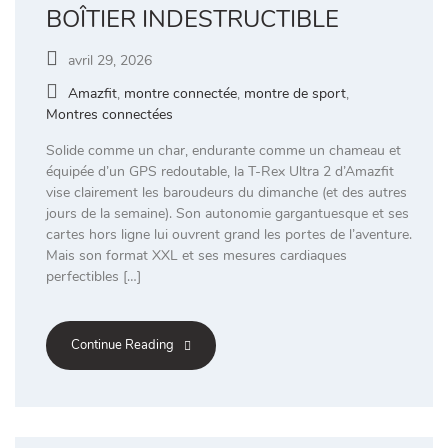
BOÎTIER INDESTRUCTIBLE
avril 29, 2026
Amazfit
,
montre connectée
,
montre de sport
,
Montres connectées
Solide comme un char, endurante comme un chameau et
équipée d’un GPS redoutable, la T-Rex Ultra 2 d’Amazfit
vise clairement les baroudeurs du dimanche (et des autres
jours de la semaine). Son autonomie gargantuesque et ses
cartes hors ligne lui ouvrent grand les portes de l’aventure.
Mais son format XXL et ses mesures cardiaques
perfectibles […]
Continue Reading