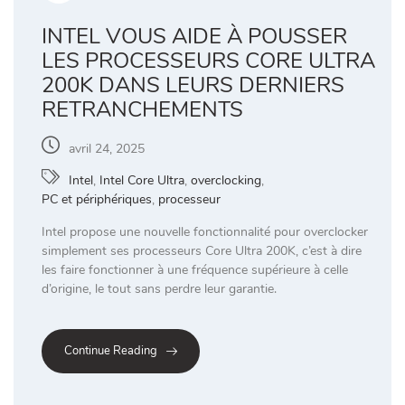
INTEL VOUS AIDE À POUSSER
LES PROCESSEURS CORE ULTRA
200K DANS LEURS DERNIERS
RETRANCHEMENTS
avril 24, 2025
Intel
,
Intel Core Ultra
,
overclocking
,
PC et périphériques
,
processeur
Intel propose une nouvelle fonctionnalité pour overclocker
simplement ses processeurs Core Ultra 200K, c’est à dire
les faire fonctionner à une fréquence supérieure à celle
d’origine, le tout sans perdre leur garantie.
Continue Reading