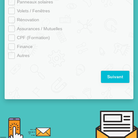
Panneaux solaires
Volets / Fenêtres
Rénovation
Assurances / Mutuelles
CPF (Formation)
Finance
Autres
Suivant