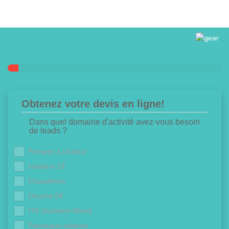
Obtenez votre devis en ligne!
Dans quel domaine d'activité avez-vous besoin
de leads ?
Pompes à chaleur
Isolation 1€
Chaudières
Douche 0€
ITE (Isolation Murs)
Panneaux solaires