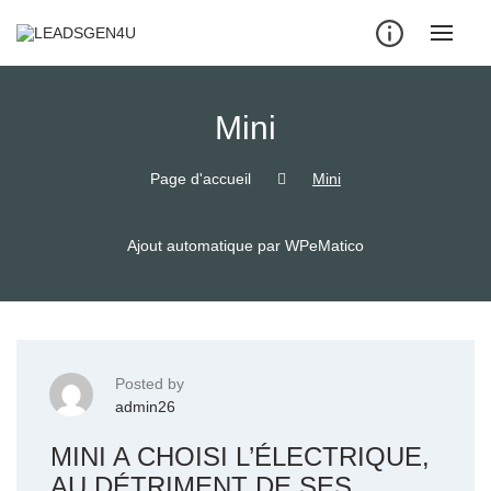
Skip
to
content
Mini
Page d'accueil
Mini
Ajout automatique par WPeMatico
Posted by
admin26
MINI A CHOISI L’ÉLECTRIQUE,
AU DÉTRIMENT DE SES