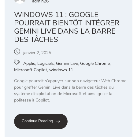
admin26
WINDOWS 11 : GOOGLE
POURRAIT BIENTÔT INTÉGRER
GEMINI LIVE DANS LA BARRE
DES TÂCHES
janvier 2, 2025
Applis, Logiciels
,
Gemini Live
,
Google Chrome
,
Microsoft Copilot
,
windows 11
Google pourrait s’appuyer sur son navigateur Web Chrome
pour greffer Gemini Live dans la barre des tâches du
système d’exploitation de Microsoft et ainsi griller la
politesse à Copilot.
Continue Reading