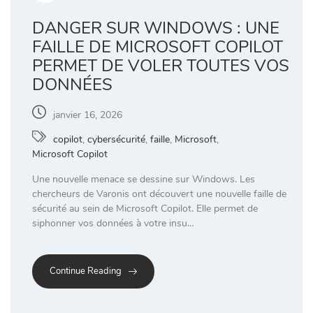
DANGER SUR WINDOWS : UNE
FAILLE DE MICROSOFT COPILOT
PERMET DE VOLER TOUTES VOS
DONNÉES
janvier 16, 2026
copilot
,
cybersécurité
,
faille
,
Microsoft
,
Microsoft Copilot
Une nouvelle menace se dessine sur Windows. Les
chercheurs de Varonis ont découvert une nouvelle faille de
sécurité au sein de Microsoft Copilot. Elle permet de
siphonner vos données à votre insu…
Continue Reading