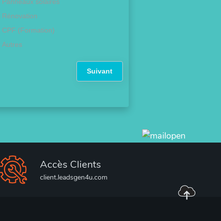
Panneaux solaires
Rénovation
CPF (Formation)
Autres
Suivant
Accès Clients
client.leadsgen4u.com