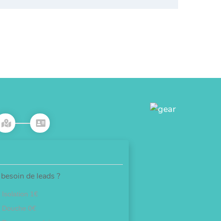
besoin de leads ?
Isolation 1€
Douche 0€