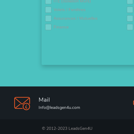
ITE (Isolation Murs)
Volets / Fenêtres
Assurances / Mutuelles
Finance
Mail
Info@leadsgen4u.com
© 2012-2023 LeadsGen4U