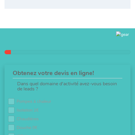
Obtenez votre devis en ligne!
Dans quel domaine d'activité avez-vous besoin
de leads ?
Pompes à chaleur
Isolation 1€
Chaudières
Douche 0€