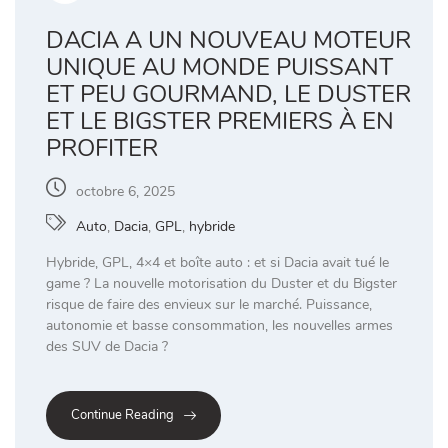
DACIA A UN NOUVEAU MOTEUR
UNIQUE AU MONDE PUISSANT
ET PEU GOURMAND, LE DUSTER
ET LE BIGSTER PREMIERS À EN
PROFITER
octobre 6, 2025
Auto
,
Dacia
,
GPL
,
hybride
Hybride, GPL, 4×4 et boîte auto : et si Dacia avait tué le
game ? La nouvelle motorisation du Duster et du Bigster
risque de faire des envieux sur le marché. Puissance,
autonomie et basse consommation, les nouvelles armes
des SUV de Dacia ?
Continue Reading