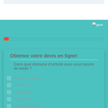
Obtenez votre devis en ligne!
Dans quel domaine d'activité avez-vous besoin
de leads ?
Pompes à chaleur
Isolation 1€
Chaudières
Douche 0€
ITE (Isolation Murs)