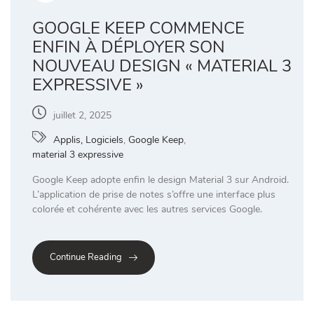
GOOGLE KEEP COMMENCE
ENFIN À DÉPLOYER SON
NOUVEAU DESIGN « MATERIAL 3
EXPRESSIVE »
juillet 2, 2025
Applis, Logiciels
,
Google Keep
,
material 3 expressive
Google Keep adopte enfin le design Material 3 sur Android.
L’application de prise de notes s’offre une interface plus
colorée et cohérente avec les autres services Google.
Continue Reading