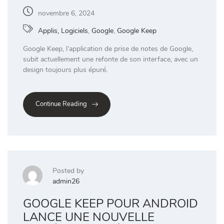
novembre 6, 2024
Applis, Logiciels
,
Google
,
Google Keep
Google Keep, l’application de prise de notes de Google,
subit actuellement une refonte de son interface, avec un
design toujours plus épuré.
Continue Reading
Posted by
admin26
GOOGLE KEEP POUR ANDROID
LANCE UNE NOUVELLE