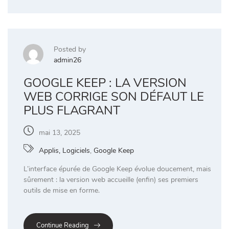
Posted by
admin26
GOOGLE KEEP : LA VERSION
WEB CORRIGE SON DÉFAUT LE
PLUS FLAGRANT
mai 13, 2025
Applis, Logiciels
,
Google Keep
L’interface épurée de Google Keep évolue doucement, mais
sûrement : la version web accueille (enfin) ses premiers
outils de mise en forme.
Continue Reading