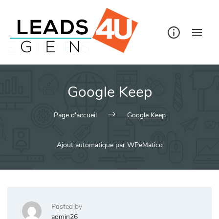
Skip
to
content
Google Keep
Page d'accueil
Google Keep
Ajout automatique par WPeMatico
Posted by
admin26