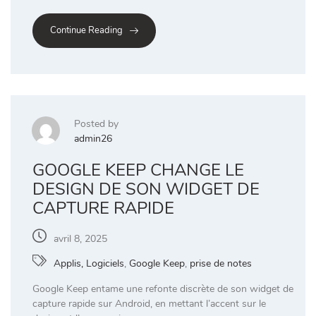
Continue Reading
Posted by
admin26
GOOGLE KEEP CHANGE LE
DESIGN DE SON WIDGET DE
CAPTURE RAPIDE
avril 8, 2025
Applis, Logiciels
,
Google Keep
,
prise de notes
Google Keep entame une refonte discrète de son widget de
capture rapide sur Android, en mettant l’accent sur le