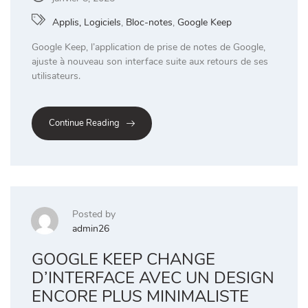
Applis, Logiciels
,
Bloc-notes
,
Google Keep
Google Keep, l’application de prise de notes de Google,
ajuste à nouveau son interface suite aux retours de ses
utilisateurs.
Continue Reading
Posted by
admin26
GOOGLE KEEP CHANGE
D’INTERFACE AVEC UN DESIGN
ENCORE PLUS MINIMALISTE