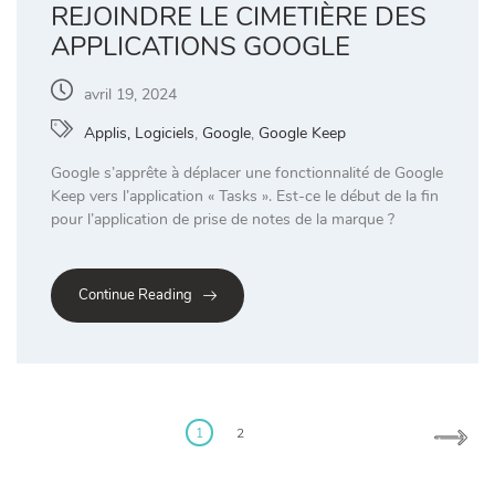
REJOINDRE LE CIMETIÈRE DES
APPLICATIONS GOOGLE
avril 19, 2024
Applis, Logiciels
,
Google
,
Google Keep
Google s’apprête à déplacer une fonctionnalité de Google
Keep vers l’application « Tasks ». Est-ce le début de la fin
pour l’application de prise de notes de la marque ?
Continue Reading
Posts
pagination
1
2