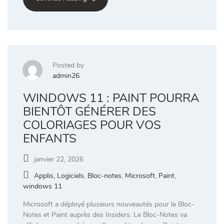
Posted by
admin26
WINDOWS 11 : PAINT POURRA
BIENTÔT GÉNÉRER DES
COLORIAGES POUR VOS
ENFANTS
janvier 22, 2026
Applis, Logiciels
,
Bloc-notes
,
Microsoft
,
Paint
,
windows 11
Microsoft a déployé plusieurs nouveautés pour le Bloc-
Notes et Paint auprès des Insiders. Le Bloc-Notes va