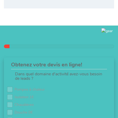
Obtenez votre devis en ligne!
Dans quel domaine d'activité avez-vous besoin
de leads ?
Pompes à chaleur
Isolation 1€
Chaudières
Douche 0€