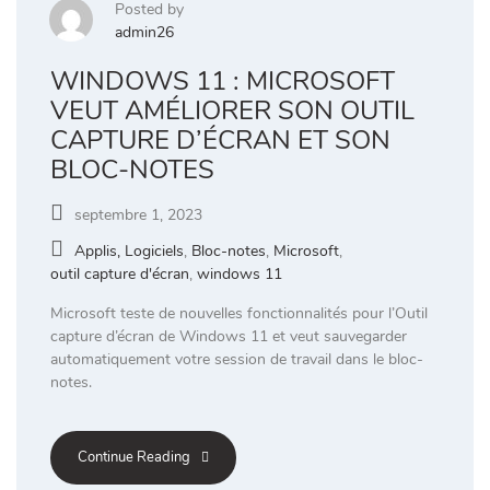
Posted by
admin26
WINDOWS 11 : MICROSOFT
VEUT AMÉLIORER SON OUTIL
CAPTURE D’ÉCRAN ET SON
BLOC-NOTES
septembre 1, 2023
Applis, Logiciels
,
Bloc-notes
,
Microsoft
,
outil capture d'écran
,
windows 11
Microsoft teste de nouvelles fonctionnalités pour l’Outil
capture d’écran de Windows 11 et veut sauvegarder
automatiquement votre session de travail dans le bloc-
notes.
Continue Reading