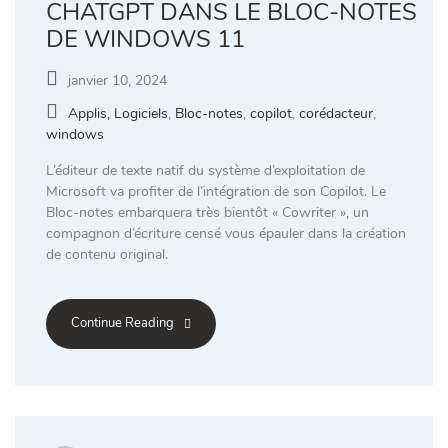
CHATGPT DANS LE BLOC-NOTES
DE WINDOWS 11
janvier 10, 2024
Applis, Logiciels
,
Bloc-notes
,
copilot
,
corédacteur
,
windows
L’éditeur de texte natif du système d’exploitation de
Microsoft va profiter de l’intégration de son Copilot. Le
Bloc-notes embarquera très bientôt « Cowriter », un
compagnon d’écriture censé vous épauler dans la création
de contenu original.
Continue Reading