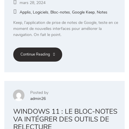
mars 28, 2024
Applis, Logiciels
,
Bloc-notes
,
Google Keep
,
Notes
Keep, l’application de prise de notes de Google, teste en ce
moment de nouvelles interfaces pour améliorer la
navigation. On fait le point.
Continue Reading
Posted by
admin26
WINDOWS 11 : LE BLOC-NOTES
VA INTÉGRER DES OUTILS DE
RELECTURE