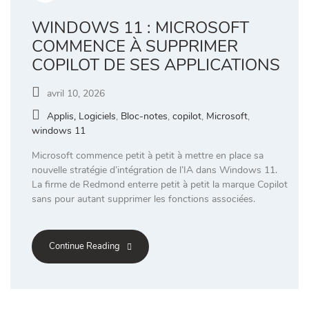
WINDOWS 11 : MICROSOFT
COMMENCE À SUPPRIMER
COPILOT DE SES APPLICATIONS
avril 10, 2026
Applis, Logiciels
,
Bloc-notes
,
copilot
,
Microsoft
,
windows 11
Microsoft commence petit à petit à mettre en place sa
nouvelle stratégie d’intégration de l’IA dans Windows 11.
La firme de Redmond enterre petit à petit la marque Copilot
sans pour autant supprimer les fonctions associées.
Continue Reading