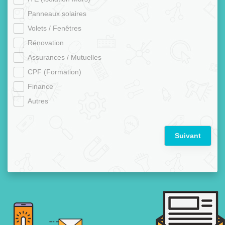
Panneaux solaires
Volets / Fenêtres
Rénovation
Assurances / Mutuelles
CPF (Formation)
Finance
Autres
Suivant