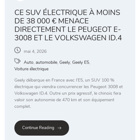
CE SUV ÉLECTRIQUE À MOINS
DE 38 000 € MENACE
DIRECTEMENT LE PEUGEOT E-
3008 ET LE VOLKSWAGEN ID.4
mai 4, 2026
Auto
,
automobile
,
Geely
,
Geely E5
,
Voiture électrique
Geely débarque en France avec l’E5, un SUV 100 %
électrique qui viendra concurrencer les Peugeot 3008 et
Volkswagen ID.4. Outre un prix agressif, le chinois fera
valoir son autonomie de 470 km et son équipement
complet.
Continue Reading