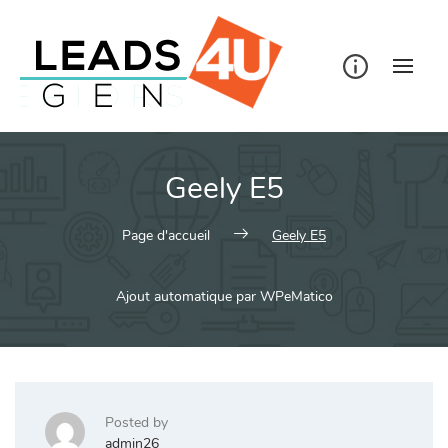
Skip
to
content
Geely E5
Page d'accueil
Geely E5
Ajout automatique par WPeMatico
Posted by
admin26