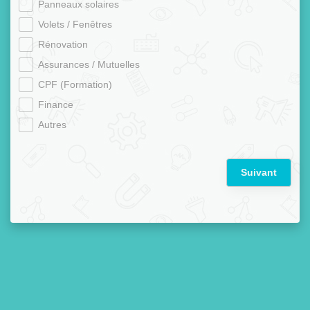
Panneaux solaires
Volets / Fenêtres
Rénovation
Assurances / Mutuelles
CPF (Formation)
Finance
Autres
Suivant