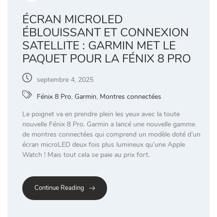
ÉCRAN MICROLED
ÉBLOUISSANT ET CONNEXION
SATELLITE : GARMIN MET LE
PAQUET POUR LA FÉNIX 8 PRO
septembre 4, 2025
Fénix 8 Pro
,
Garmin
,
Montres connectées
Le poignet va en prendre plein les yeux avec la toute
nouvelle Fénix 8 Pro. Garmin a lancé une nouvelle gamme
de montres connectées qui comprend un modèle doté d’un
écran microLED deux fois plus lumineux qu’une Apple
Watch ! Mais tout cela se paie au prix fort.
Continue Reading