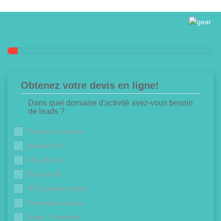
Obtenez votre devis en ligne!
Dans quel domaine d'activité avez-vous besoin
de leads ?
Pompes à chaleur
Isolation 1€
Chaudières
Douche 0€
ITE (Isolation Murs)
Panneaux solaires
Volets / Fenêtres