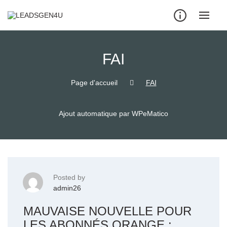
Skip
to
content
FAI
Page d'accueil
FAI
Ajout automatique par WPeMatico
Posted by
admin26
MAUVAISE NOUVELLE POUR
LES ABONNÉS ORANGE :