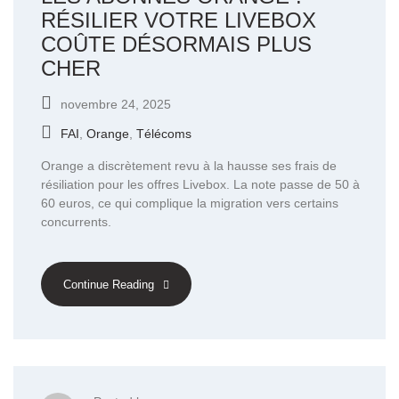
RÉSILIER VOTRE LIVEBOX
COÛTE DÉSORMAIS PLUS
CHER
novembre 24, 2025
FAI
,
Orange
,
Télécoms
Orange a discrètement revu à la hausse ses frais de
résiliation pour les offres Livebox. La note passe de 50 à
60 euros, ce qui complique la migration vers certains
concurrents.
Continue Reading