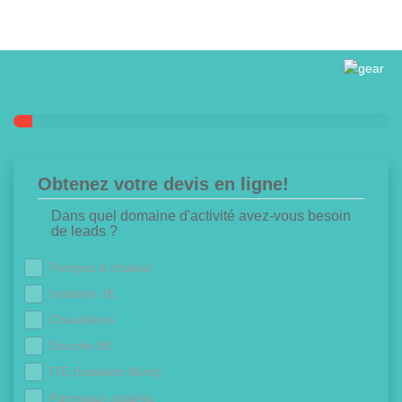
Obtenez votre devis en ligne!
Dans quel domaine d'activité avez-vous besoin
de leads ?
Pompes à chaleur
Isolation 1€
Chaudières
Douche 0€
ITE (Isolation Murs)
Panneaux solaires