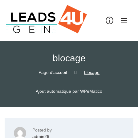
Skip
to
content
blocage
Page d'accueil
blocage
Ajout automatique par WPeMatico
Posted by
admin26