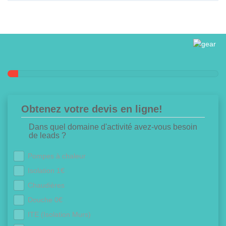
Obtenez votre devis en ligne!
Dans quel domaine d'activité avez-vous besoin
de leads ?
Pompes à chaleur
Isolation 1€
Chaudières
Douche 0€
ITE (Isolation Murs)