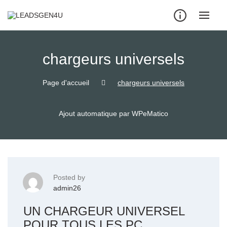
Skip
to
content
chargeurs universels
Page d'accueil
chargeurs universels
Ajout automatique par WPeMatico
Posted by
admin26
UN CHARGEUR UNIVERSEL
POUR TOUS LES PC