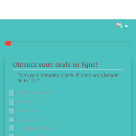
Obtenez votre devis en ligne!
Dans quel domaine d'activité avez-vous besoin
de leads ?
Pompes à chaleur
Isolation 1€
Chaudières
Douche 0€
ITE (Isolation Murs)