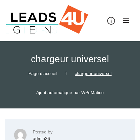
Skip
to
content
chargeur universel
Page d'accueil
chargeur universel
Ajout automatique par WPeMatico
Posted by
admin26