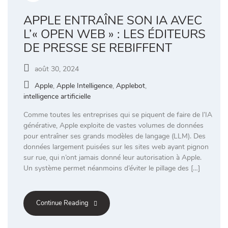
APPLE ENTRAÎNE SON IA AVEC
L’« OPEN WEB » : LES ÉDITEURS
DE PRESSE SE REBIFFENT
août 30, 2024
Apple
,
Apple Intelligence
,
Applebot
,
intelligence artificielle
Comme toutes les entreprises qui se piquent de faire de l’IA
générative, Apple exploite de vastes volumes de données
pour entraîner ses grands modèles de langage (LLM). Des
données largement puisées sur les sites web ayant pignon
sur rue, qui n’ont jamais donné leur autorisation à Apple.
Un système permet néanmoins d’éviter le pillage des […]
Continue Reading