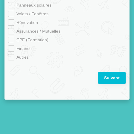
Panneaux solaires
Volets / Fenêtres
Rénovation
Assurances / Mutuelles
CPF (Formation)
Finance
Autres
Suivant