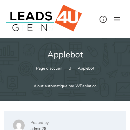
Skip
to
content
Applebot
Page d'accueil
Applebot
Ajout automatique par WPeMatico
Posted by
admin26