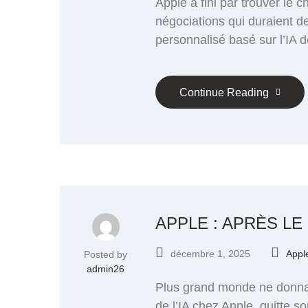
Apple a fini par trouver le 
négociations qui duraient de
personnalisé basé sur l’IA d
Continue Reading
APPLE : APRÈS LE
décembre 1, 2025
Appl
Posted by
admin26
Plus grand monde ne donnait
de l’IA chez Apple, quitte s