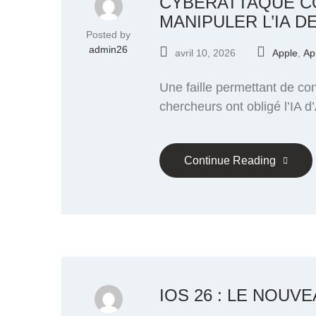
CYBERATTAQUE CO
MANIPULER L’IA D
Posted by
admin26
avril 10, 2026
Apple
,
Ap
Une faille permettant de con
chercheurs ont obligé l’IA d’A
Continue Reading
IOS 26 : LE NOUV