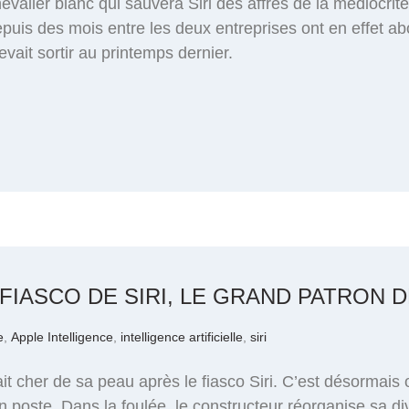
chevalier blanc qui sauvera Siri des affres de la médiocri
puis des mois entre les deux entreprises ont en effet abo
evait sortir au printemps dernier.
 FIASCO DE SIRI, LE GRAND PATRON D
e
,
Apple Intelligence
,
intelligence artificielle
,
siri
 cher de sa peau après le fiasco Siri. C’est désormais o
on poste. Dans la foulée, le constructeur réorganise sa di