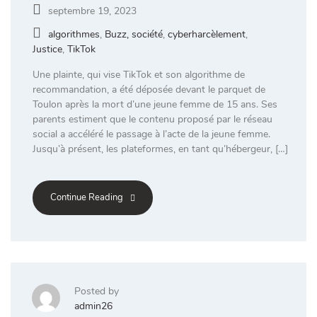
septembre 19, 2023
algorithmes
,
Buzz, société
,
cyberharcèlement
,
Justice
,
TikTok
Une plainte, qui vise TikTok et son algorithme de
recommandation, a été déposée devant le parquet de
Toulon après la mort d’une jeune femme de 15 ans. Ses
parents estiment que le contenu proposé par le réseau
social a accéléré le passage à l’acte de la jeune femme.
Jusqu’à présent, les plateformes, en tant qu’hébergeur, […]
Continue Reading
Posted by
admin26