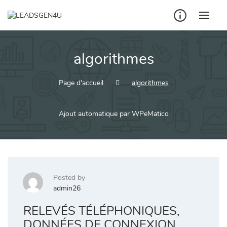
Skip
to
content
algorithmes
Page d'accueil
algorithmes
Ajout automatique par WPeMatico
Posted by
admin26
RELEVÉS TÉLÉPHONIQUES,
DONNÉES DE CONNEXION…