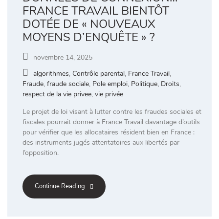
FRANCE TRAVAIL BIENTÔT
DOTÉE DE « NOUVEAUX
MOYENS D’ENQUÊTE » ?
novembre 14, 2025
algorithmes
,
Contrôle parental
,
France Travail
,
Fraude
,
fraude sociale
,
Pole emploi
,
Politique, Droits
,
respect de la vie privee
,
vie privée
Le projet de loi visant à lutter contre les fraudes sociales et
fiscales pourrait donner à France Travail davantage d’outils
pour vérifier que les allocataires résident bien en France :
des instruments jugés attentatoires aux libertés par
l’opposition.
Continue Reading