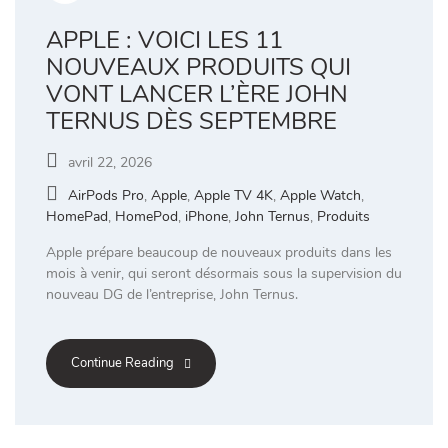
APPLE : VOICI LES 11
NOUVEAUX PRODUITS QUI
VONT LANCER L’ÈRE JOHN
TERNUS DÈS SEPTEMBRE
avril 22, 2026
AirPods Pro
,
Apple
,
Apple TV 4K
,
Apple Watch
,
HomePad
,
HomePod
,
iPhone
,
John Ternus
,
Produits
Apple prépare beaucoup de nouveaux produits dans les
mois à venir, qui seront désormais sous la supervision du
nouveau DG de l’entreprise, John Ternus.
Continue Reading