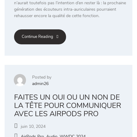
n’aurait toutefois pas l’intention d’en rester là : la prochaine
génération des écouteurs intra-auriculaires pourraient
rehausser encore la qualité de cette fonction.
Continue Reading
Posted by
admin26
FAITES UN OUI OU UN NON DE
LA TÊTE POUR COMMUNIQUER
AVEC LES AIRPODS PRO
juin 10, 2024
AirPods Pro
,
Audio
,
WWDC 2024