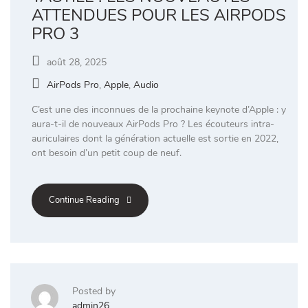
ATTENDUES POUR LES AIRPODS
PRO 3
août 28, 2025
AirPods Pro
,
Apple
,
Audio
C’est une des inconnues de la prochaine keynote d’Apple : y
aura-t-il de nouveaux AirPods Pro ? Les écouteurs intra-
auriculaires dont la génération actuelle est sortie en 2022,
ont besoin d’un petit coup de neuf.
Continue Reading
Posted by
admin26