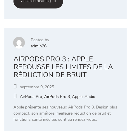
Continue Reading
Posted by
admin26
AIRPODS PRO 3 : APPLE
REPOUSSE LES LIMITES DE LA
RÉDUCTION DE BRUIT
septembre 9, 2025
AirPods Pro
,
AirPods Pro 3
,
Apple
,
Audio
Apple présente ses nouveaux AirPods Pro 3. Design plus
compact, son amélioré, meilleure réduction de bruit et
fonctions santé inédites sont au rendez-vous.