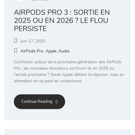
AIRPODS PRO 3 : SORTIE EN
2025 OU EN 2026 ? LE FLOU
PERSISTE
juin 17, 2025
AirPods Pro
,
Apple
,
Audio
Confusion autour de la prochaine génération des AirPods
Pro : les nouveaux écouteurs sortiront-ils en 2025 ou
l’année prochaine ? Seule Apple détient la réponse, mais en
attendant on se perd en conjectures.
Continue Reading