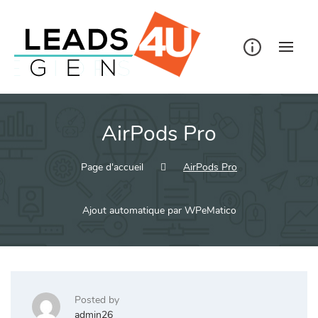
Skip
to
content
AirPods Pro
Page d'accueil
AirPods Pro
Ajout automatique par WPeMatico
Posted by
admin26