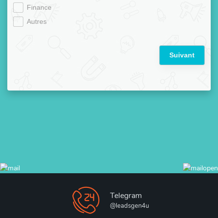
Finance
Autres
Suivant
Telegram
@leadsgen4u