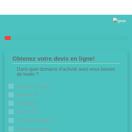
Obtenez votre devis en ligne!
Dans quel domaine d'activité avez-vous besoin
de leads ?
Pompes à chaleur
Isolation 1€
Chaudières
Douche 0€
ITE (Isolation Murs)
Panneaux solaires