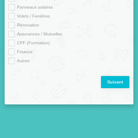
Panneaux solaires
Volets / Fenêtres
Rénovation
Assurances / Mutuelles
CPF (Formation)
Finance
Autres
Suivant