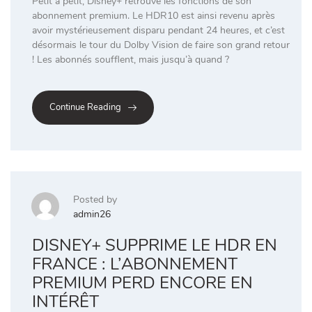
Petit à petit, Disney+ retrouve les fonctions de son
abonnement premium. Le HDR10 est ainsi revenu après
avoir mystérieusement disparu pendant 24 heures, et c’est
désormais le tour du Dolby Vision de faire son grand retour
! Les abonnés soufflent, mais jusqu’à quand ?
Continue Reading
Posted by
admin26
DISNEY+ SUPPRIME LE HDR EN
FRANCE : L’ABONNEMENT
PREMIUM PERD ENCORE EN
INTÉRÊT