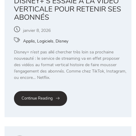
DISNEY+ S’ESSAIE À LA VIDÉO
VERTICALE POUR RETENIR SES
ABONNÉS
janvier 8, 2026
Applis, Logiciels
,
Disney
Disney+ n’est pas allé chercher très loin sa prochaine
nouveauté : le service de streaming va en effet proposer
des vidéos au format vertical histoire de faire mousser
l’engagement des abonnés. Comme chez TikTok, Instagram,
ou encore… Netflix.
Continue Reading