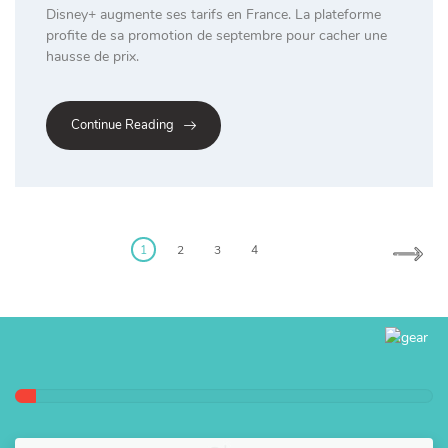
Disney+ augmente ses tarifs en France. La plateforme
profite de sa promotion de septembre pour cacher une
hausse de prix.
Continue Reading
Posts
pagination
1
2
3
4