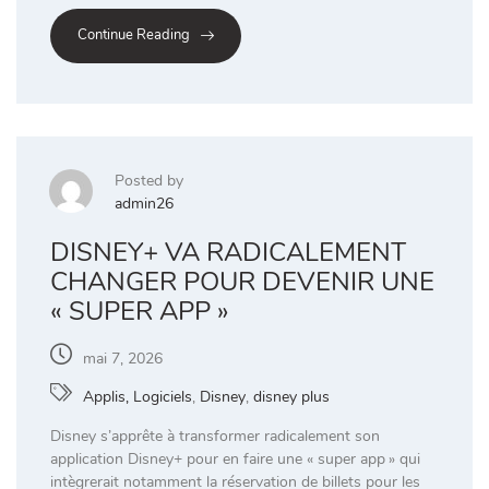
Continue Reading
Posted by
admin26
DISNEY+ VA RADICALEMENT
CHANGER POUR DEVENIR UNE
« SUPER APP »
mai 7, 2026
Applis, Logiciels
,
Disney
,
disney plus
Disney s’apprête à transformer radicalement son
application Disney+ pour en faire une « super app » qui
intègrerait notamment la réservation de billets pour les