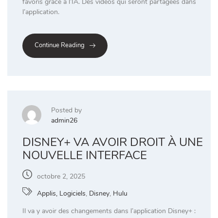
favoris grâce à l’IA. Des vidéos qui seront partagées dans
l’application.
Continue Reading
Posted by
admin26
DISNEY+ VA AVOIR DROIT À UNE
NOUVELLE INTERFACE
octobre 2, 2025
Applis, Logiciels
,
Disney
,
Hulu
Il va y avoir des changements dans l’application Disney+ :