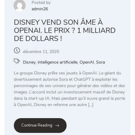
Posted by
admin26
DISNEY VEND SON ÂME À
OPENAI. LE PRIX ? 1 MILLIARD
DE DOLLARS !
décembre 11, 2025
Disney
,
intelligence artificielle
,
OpenAI
,
Sora
Le groupe Disney prête ses jouets à OpenAI. Le géant du
divertissement autorise Sora et ChatGPT à exploiter les
personnages de ses univers pour générer des vidéos et des
images. L’accord inclut un investissement massif de Disney
dans la start-up IA. Mais pendant qu’il ouvre grand la porte
à OpenAI, Disney en referme une autre […]
Continue Reading