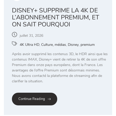
DISNEY+ SUPPRIME LA 4K DE
L’ABONNEMENT PREMIUM, ET
ON SAIT POURQUOI
juillet 31, 2026
4K Ultra HD
,
Culture, médias
,
Disney
,
premium
Après avoir supprimé les contenus 3D, le HDR ainsi que les
contenus IMAX, Disney+ vient de retirer la 4K de son offre
Premium dans onze pays européens, dont la France. Les
avantages de l’offre Premium sont désormais minimes.
Nous avons contacté la plateforme de streaming afin de
clarifier la situation.
Continue Reading