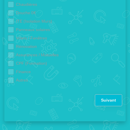
Chaudières
Douche 0€
ITE (Isolation Murs)
Panneaux solaires
Volets / Fenêtres
Rénovation
Assurances / Mutuelles
CPF (Formation)
Finance
Autres
Suivant