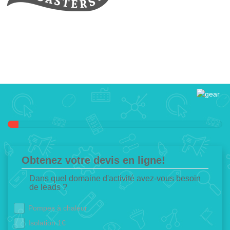
Obtenez votre devis en ligne!
Dans quel domaine d'activité avez-vous besoin
de leads ?
Pompes à chaleur
Isolation 1€