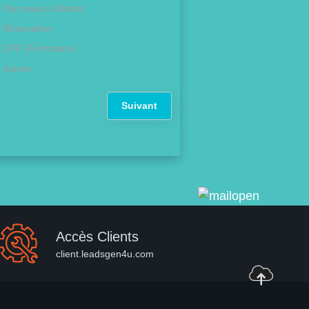
Panneaux solaires
Rénovation
CPF (Formation)
Autres
Suivant
Accès Clients
client.leadsgen4u.com