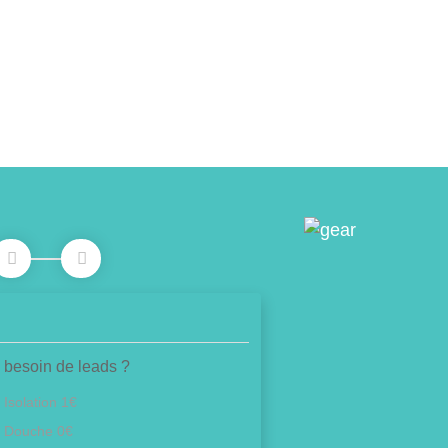
 besoin de leads ?
Isolation 1€
Douche 0€