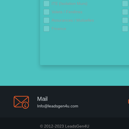
ITE (Isolation Murs)
Volets / Fenêtres
Assurances / Mutuelles
Finance
Mail
Info@leadsgen4u.com
© 2012-2023 LeadsGen4U