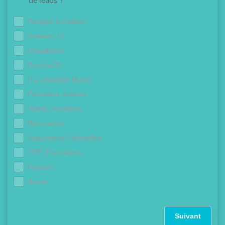
de leads ?
Pompes à chaleur
Isolation 1€
Chaudières
Douche 0€
ITE (Isolation Murs)
Panneaux solaires
Volets / Fenêtres
Rénovation
Assurances / Mutuelles
CPF (Formation)
Finance
Autres
Suivant