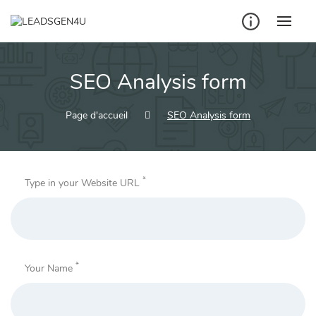
Skip
to
content
SEO Analysis form
Page d'accueil
SEO Analysis form
*
Type in your Website URL
*
Your Name