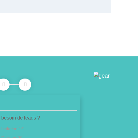
 besoin de leads ?
Isolation 1€
Douche 0€