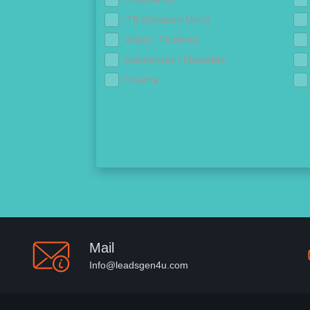
ITE (Isolation Murs)
Volets / Fenêtres
Assurances / Mutuelles
Finance
Mail
Info@leadsgen4u.com