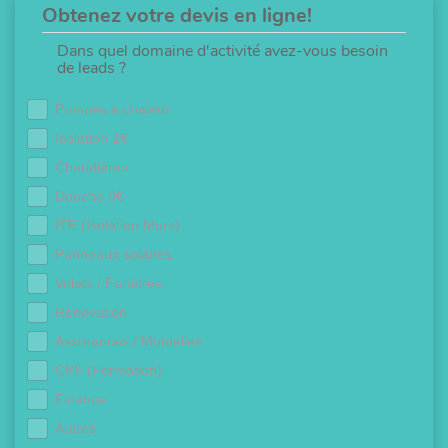
Obtenez votre devis en ligne!
Dans quel domaine d'activité avez-vous besoin
de leads ?
Pompes à chaleur
Isolation 1€
Chaudières
Douche 0€
ITE (Isolation Murs)
Panneaux solaires
Volets / Fenêtres
Rénovation
Assurances / Mutuelles
CPF (Formation)
Finance
Autres