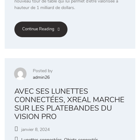
nouveau tour de table qui lui permet d’être valorisée à
hauteur de 1 milliard de dollars.
Continue Reading
Posted by
admin26
AVEC SES LUNETTES
CONNECTÉES, XREAL MARCHE
SUR LES PLATEBANDES DU
VISION PRO
janvier 8, 2024
Lunettes connectées
,
Objets connectés
,