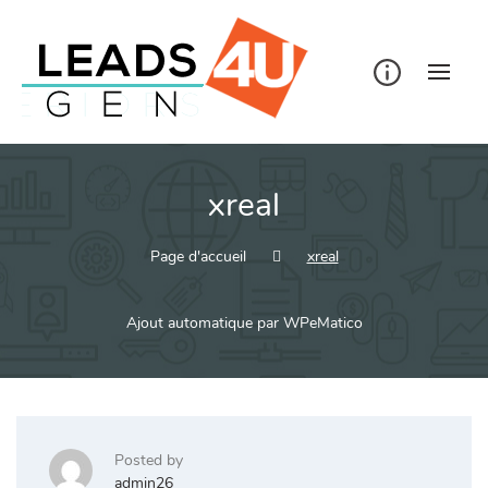
Skip
to
content
xreal
Page d'accueil
xreal
Ajout automatique par WPeMatico
Posted by
admin26