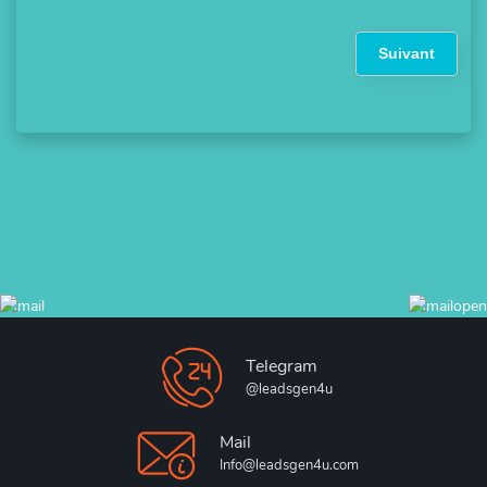
Suivant
Telegram
@leadsgen4u
Mail
Info@leadsgen4u.com