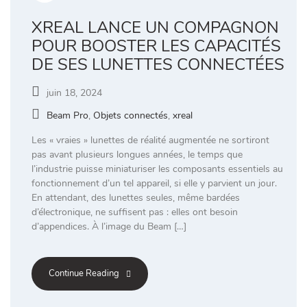
XREAL LANCE UN COMPAGNON
POUR BOOSTER LES CAPACITÉS
DE SES LUNETTES CONNECTÉES
juin 18, 2024
Beam Pro
,
Objets connectés
,
xreal
Les « vraies » lunettes de réalité augmentée ne sortiront
pas avant plusieurs longues années, le temps que
l’industrie puisse miniaturiser les composants essentiels au
fonctionnement d’un tel appareil, si elle y parvient un jour.
En attendant, des lunettes seules, même bardées
d’électronique, ne suffisent pas : elles ont besoin
d’appendices. À l’image du Beam […]
Continue Reading