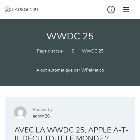
Skip
to
content
WWDC 25
Page d'accueil
WWDC 25
Ajout automatique par WPeMatico
Posted by
admin26
AVEC LA WWDC 25, APPLE A-T-
IL DÉÇU TOUT LE MONDE ?