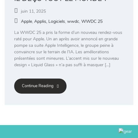
juin 11, 2025
Apple
,
Applis, Logiciels
,
wwdc
,
WWDC 25
La WWDC 25 a pris la forme d’un nouveau rendez-vous
raté pour Apple. Un an après avoir annoncé en grande
pompe sa suite Apple Intelligence, le groupe peine à
convaincre sur le terrain de l’IA. Les améliorations
présentées sont mineures. L’accent mis sur le nouveau
design « Liquid Glass » n’a pas suffi à masquer […]
Continue Reading