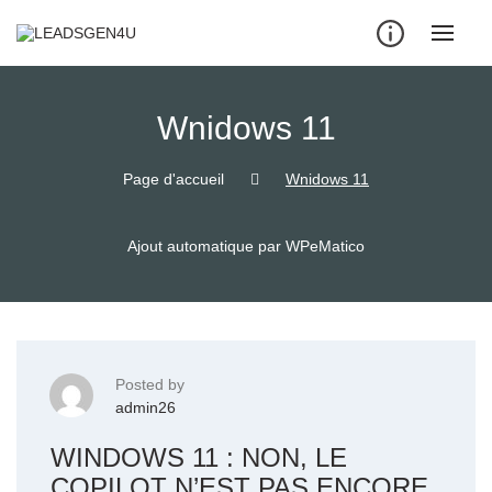
Skip
to
content
Wnidows 11
Page d'accueil
Wnidows 11
Ajout automatique par WPeMatico
Posted by
admin26
WINDOWS 11 : NON, LE
COPILOT N’EST PAS ENCORE