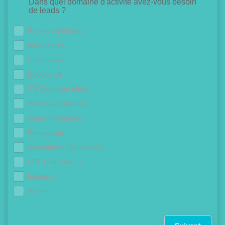
Dans quel domaine d'activité avez-vous besoin
de leads ?
Pompes à chaleur
Isolation 1€
Chaudières
Douche 0€
ITE (Isolation Murs)
Panneaux solaires
Volets / Fenêtres
Rénovation
Assurances / Mutuelles
CPF (Formation)
Finance
Autres