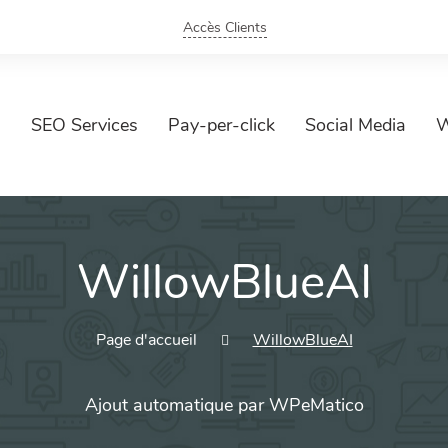
Accès Clients
SEO Services
Pay-per-click
Social Media
W
WillowBlueAI
Page d'accueil
WillowBlueAI
Ajout automatique par WPeMatico