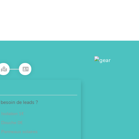
besoin de leads ?
Isolation 1€
Douche 0€
Panneaux solaires