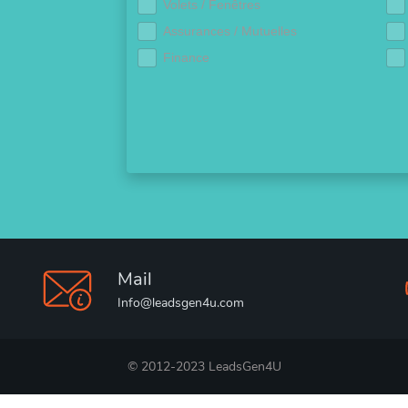
Volets / Fenêtres
Assurances / Mutuelles
Finance
Mail
Info@leadsgen4u.com
© 2012-2023 LeadsGen4U