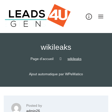
Skip
to
content
wikileaks
Page d'accueil
wikileaks
Ajout automatique par WPeMatico
Posted by
admin26