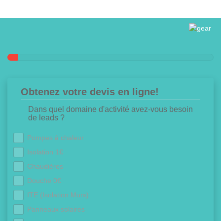
Obtenez votre devis en ligne!
Dans quel domaine d'activité avez-vous besoin
de leads ?
Pompes à chaleur
Isolation 1€
Chaudières
Douche 0€
ITE (Isolation Murs)
Panneaux solaires