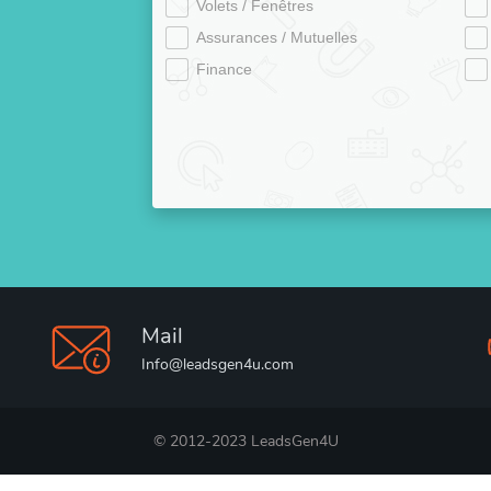
Volets / Fenêtres
Assurances / Mutuelles
Finance
Mail
Info@leadsgen4u.com
© 2012-2023 LeadsGen4U