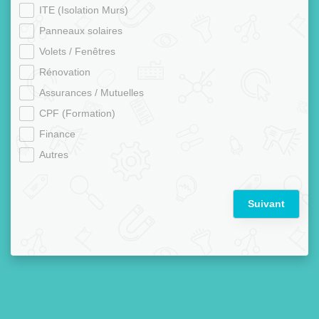
ITE (Isolation Murs)
Panneaux solaires
Volets / Fenêtres
Rénovation
Assurances / Mutuelles
CPF (Formation)
Finance
Autres
Suivant