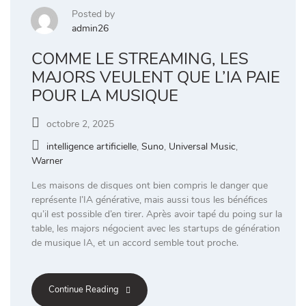
Posted by
admin26
COMME LE STREAMING, LES
MAJORS VEULENT QUE L’IA PAIE
POUR LA MUSIQUE
octobre 2, 2025
intelligence artificielle
,
Suno
,
Universal Music
,
Warner
Les maisons de disques ont bien compris le danger que
représente l’IA générative, mais aussi tous les bénéfices
qu’il est possible d’en tirer. Après avoir tapé du poing sur la
table, les majors négocient avec les startups de génération
de musique IA, et un accord semble tout proche.
Continue Reading