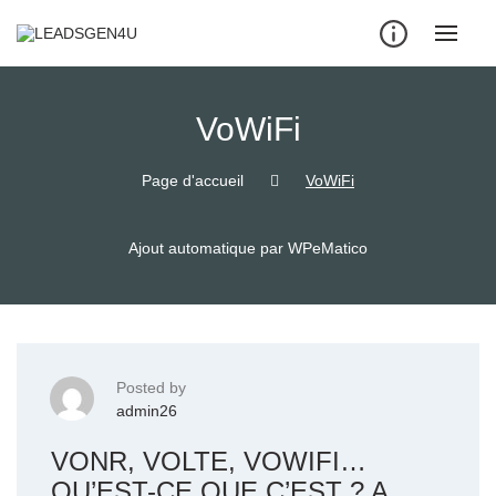
Skip
to
content
VoWiFi
Page d'accueil
VoWiFi
Ajout automatique par WPeMatico
Posted by
admin26
VONR, VOLTE, VOWIFI…
QU’EST-CE QUE C’EST ? A