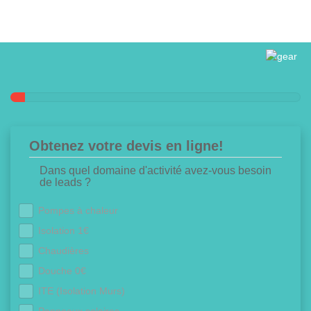
Obtenez votre devis en ligne!
Dans quel domaine d'activité avez-vous besoin
de leads ?
Pompes à chaleur
Isolation 1€
Chaudières
Douche 0€
ITE (Isolation Murs)