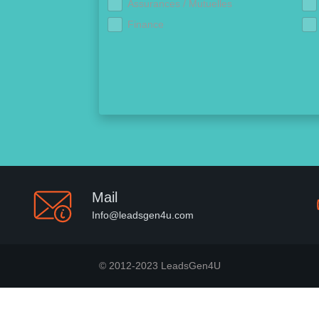
Assurances / Mutuelles
Finance
Mail
Info@leadsgen4u.com
© 2012-2023 LeadsGen4U