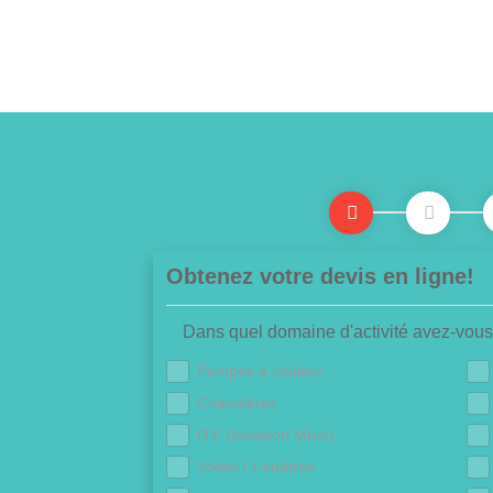
Obtenez votre devis en ligne!
Dans quel domaine d'activité avez-vous
Pompes à chaleur
Chaudières
ITE (Isolation Murs)
Volets / Fenêtres