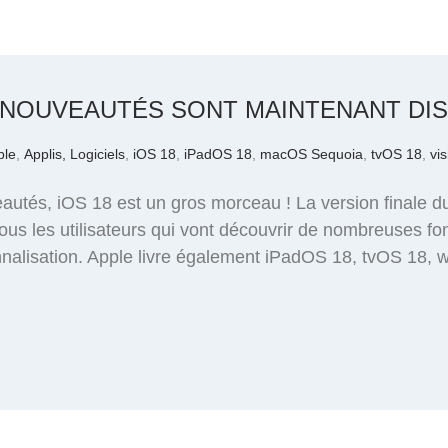
50 NOUVEAUTÉS SONT MAINTENANT DI
ple
,
Applis, Logiciels
,
iOS 18
,
iPadOS 18
,
macOS Sequoia
,
tvOS 18
,
vi
utés, iOS 18 est un gros morceau ! La version finale du
ous les utilisateurs qui vont découvrir de nombreuses f
nnalisation. Apple livre également iPadOS 18, tvOS 18,