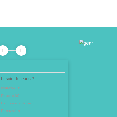
 besoin de leads ?
Isolation 1€
Douche 0€
Panneaux solaires
Rénovation