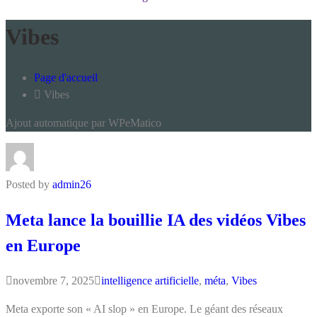
Vibes
Page d'accueil
Vibes
Ajout automatique par WPeMatico
Posted by
admin26
Meta lance la bouillie IA des vidéos Vibes
en Europe
novembre 7, 2025
intelligence artificielle
,
méta
,
Vibes
Meta exporte son « AI slop » en Europe. Le géant des réseaux